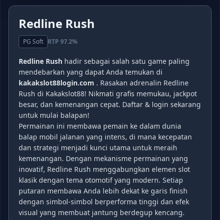
▶
Redline Rush
PG Soft
RTP 97.2%
Redline Rush
hadir sebagai salah satu game paling
mendebarkan yang dapat Anda temukan di
kakakslot88login.com
. Rasakan adrenalin Redline
Rush di Kakakslot88! Nikmati grafis memukau, jackpot
besar, dan kemenangan cepat. Daftar & login sekarang
untuk mulai balapan!
Permainan ini membawa pemain ke dalam dunia
balap mobil jalanan yang intens, di mana kecepatan
dan strategi menjadi kunci utama untuk meraih
kemenangan. Dengan mekanisme permainan yang
inovatif, Redline Rush menggabungkan elemen slot
klasik dengan tema otomotif yang modern. Setiap
putaran membawa Anda lebih dekat ke garis finish
dengan simbol-simbol berperforma tinggi dan efek
visual yang membuat jantung berdegup kencang.