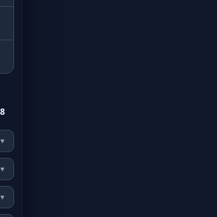
88
▼
▼
▼