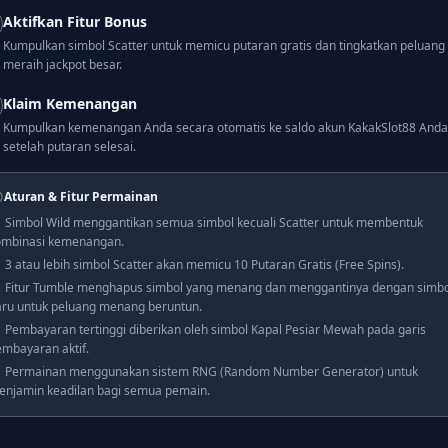
Aktifkan Fitur Bonus
Kumpulkan simbol Scatter untuk memicu putaran gratis dan tingkatkan peluang
meraih jackpot besar.
Klaim Kemenangan
Kumpulkan kemenangan Anda secara otomatis ke saldo akun KakakSlot88 Anda
setelah putaran selesai.
Aturan & Fitur Permainan
Simbol Wild menggantikan semua simbol kecuali Scatter untuk membentuk
ombinasi kemenangan.
3 atau lebih simbol Scatter akan memicu 10 Putaran Gratis (Free Spins).
Fitur Tumble menghapus simbol yang menang dan menggantinya dengan simbo
aru untuk peluang menang beruntun.
Pembayaran tertinggi diberikan oleh simbol Kapal Pesiar Mewah pada garis
mbayaran aktif.
Permainan menggunakan sistem RNG (Random Number Generator) untuk
enjamin keadilan bagi semua pemain.