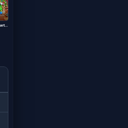
Penguins Christmas Party Time