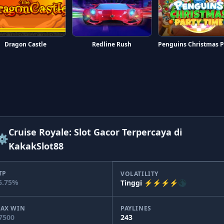
Dragon Castle
Redline Rush
Cruise Royale: Slot Gacor Terpercaya di
⚙️
KakakSlot88
TP
VOLATILITY
6.75%
Tinggi ⚡⚡⚡⚡🌑
AX WIN
PAYLINES
7500
243