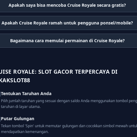
Apakah saya bisa mencoba Cruise Royale secara gratis?
Apakah Cruise Royale ramah untuk pengguna ponsel/mobile?
Bagaimana cara memulai permainan di Cruise Royale?
UISE ROYALE: SLOT GACOR TERPERCAYA DI
KAKSLOT88
Tentukan Taruhan Anda
Pilih jumlah taruhan yang sesuai dengan saldo Anda menggunakan tombol peng
taruhan di layar utama.
Putar Gulungan
Tekan tombol 'Spin' untuk memutar gulungan dan cocokkan simbol mewah untu
mendapatkan kemenangan.