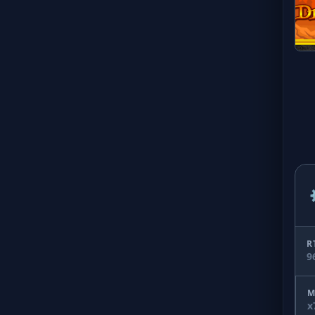
R
9
M
x