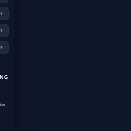
▼
▼
▼
ANG
ian