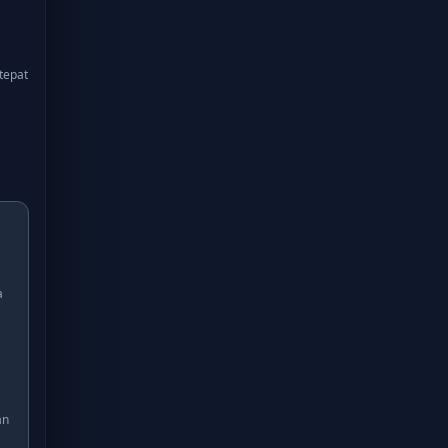
tepat
a
an