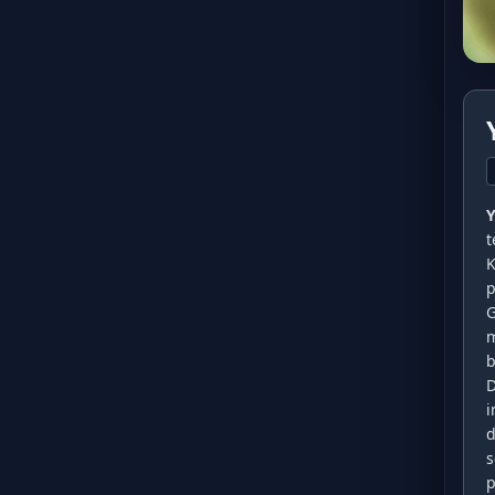
t
K
p
G
m
b
D
i
d
s
p