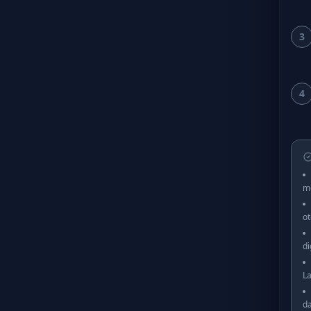
3
4
m
ot
di
La
d