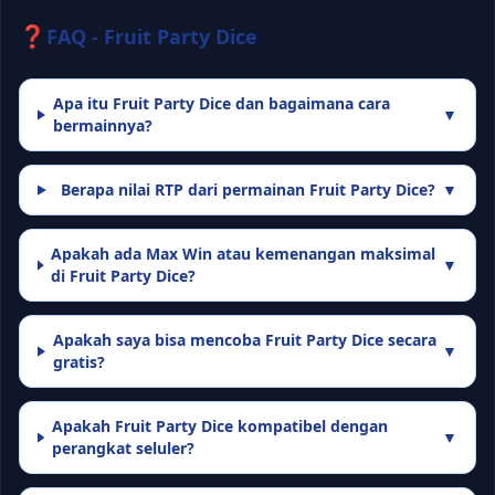
❓
FAQ - Fruit Party Dice
Apa itu Fruit Party Dice dan bagaimana cara
▼
bermainnya?
Berapa nilai RTP dari permainan Fruit Party Dice?
▼
Apakah ada Max Win atau kemenangan maksimal
▼
di Fruit Party Dice?
Apakah saya bisa mencoba Fruit Party Dice secara
▼
gratis?
Apakah Fruit Party Dice kompatibel dengan
▼
perangkat seluler?