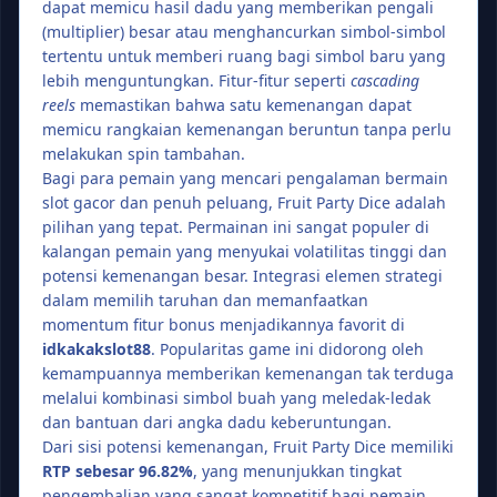
dapat memicu hasil dadu yang memberikan pengali
(multiplier) besar atau menghancurkan simbol-simbol
tertentu untuk memberi ruang bagi simbol baru yang
lebih menguntungkan. Fitur-fitur seperti
cascading
reels
memastikan bahwa satu kemenangan dapat
memicu rangkaian kemenangan beruntun tanpa perlu
melakukan spin tambahan.
Bagi para pemain yang mencari pengalaman bermain
slot gacor dan penuh peluang, Fruit Party Dice adalah
pilihan yang tepat. Permainan ini sangat populer di
kalangan pemain yang menyukai volatilitas tinggi dan
potensi kemenangan besar. Integrasi elemen strategi
dalam memilih taruhan dan memanfaatkan
momentum fitur bonus menjadikannya favorit di
idkakakslot88
. Popularitas game ini didorong oleh
kemampuannya memberikan kemenangan tak terduga
melalui kombinasi simbol buah yang meledak-ledak
dan bantuan dari angka dadu keberuntungan.
Dari sisi potensi kemenangan, Fruit Party Dice memiliki
RTP sebesar 96.82%
, yang menunjukkan tingkat
pengembalian yang sangat kompetitif bagi pemain.