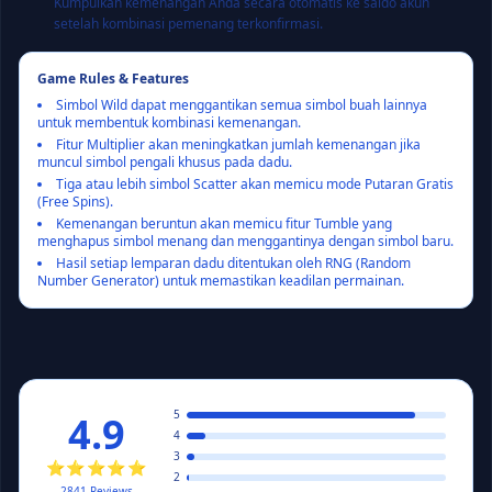
Kumpulkan kemenangan Anda secara otomatis ke saldo akun
setelah kombinasi pemenang terkonfirmasi.
Game Rules & Features
Simbol Wild dapat menggantikan semua simbol buah lainnya
untuk membentuk kombinasi kemenangan.
Fitur Multiplier akan meningkatkan jumlah kemenangan jika
muncul simbol pengali khusus pada dadu.
Tiga atau lebih simbol Scatter akan memicu mode Putaran Gratis
(Free Spins).
Kemenangan beruntun akan memicu fitur Tumble yang
menghapus simbol menang dan menggantinya dengan simbol baru.
Hasil setiap lemparan dadu ditentukan oleh RNG (Random
Number Generator) untuk memastikan keadilan permainan.
5
4.9
4
3
⭐⭐⭐⭐⭐
2
2841 Reviews