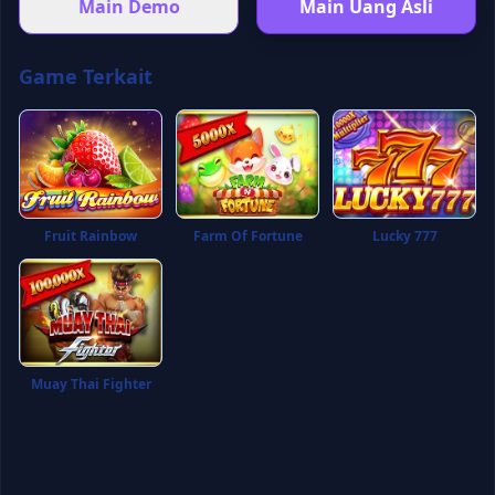
Main Demo
Main Uang Asli
Game Terkait
Fruit Rainbow
Farm Of Fortune
Lucky 777
Muay Thai Fighter