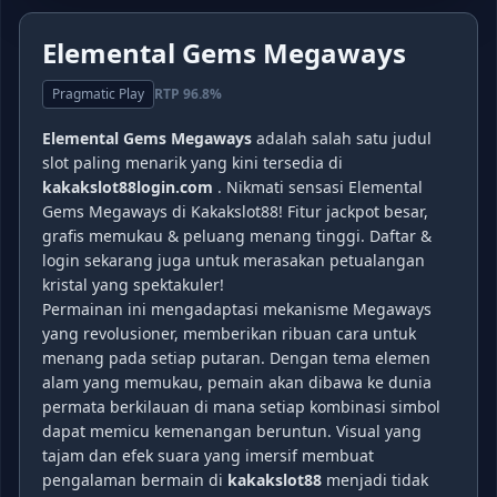
▶
Elemental Gems Megaways
Pragmatic Play
RTP 96.8%
Elemental Gems Megaways
adalah salah satu judul
slot paling menarik yang kini tersedia di
kakakslot88login.com
. Nikmati sensasi Elemental
Gems Megaways di Kakakslot88! Fitur jackpot besar,
grafis memukau & peluang menang tinggi. Daftar &
login sekarang juga untuk merasakan petualangan
kristal yang spektakuler!
Permainan ini mengadaptasi mekanisme Megaways
yang revolusioner, memberikan ribuan cara untuk
menang pada setiap putaran. Dengan tema elemen
alam yang memukau, pemain akan dibawa ke dunia
permata berkilauan di mana setiap kombinasi simbol
dapat memicu kemenangan beruntun. Visual yang
tajam dan efek suara yang imersif membuat
pengalaman bermain di
kakakslot88
menjadi tidak