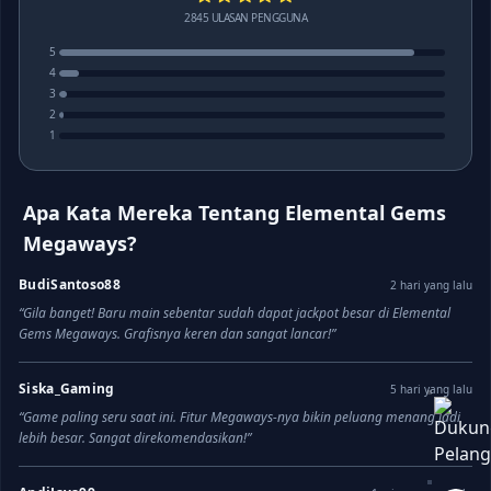
2845 ULASAN PENGGUNA
5
4
3
2
1
Apa Kata Mereka Tentang Elemental Gems
Megaways?
BudiSantoso88
2 hari yang lalu
“Gila banget! Baru main sebentar sudah dapat jackpot besar di Elemental
Gems Megaways. Grafisnya keren dan sangat lancar!”
Siska_Gaming
5 hari yang lalu
“Game paling seru saat ini. Fitur Megaways-nya bikin peluang menang jadi
lebih besar. Sangat direkomendasikan!”