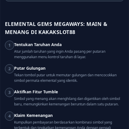
ELEMENTAL GEMS MEGAWAYS: MAIN &
MENANG DI KAKAKSLOT88
Tentukan Taruhan Anda
1
Atur jumlah taruhan yang ingin Anda pasang per putaran
menggunakan menu kontrol taruhan di layar.
Putar Gulungan
2
Tekan tombol putar untuk memutar gulungan dan mencocokkan
simbol permata elemental yang identik.
Aktifkan Fitur Tumble
3
Simbol yang menang akan menghilang dan digantikan oleh simbol
baru, memungkinkan kemenangan beruntun dalam satu putaran.
Klaim Kemenangan
4
Kumpulkan pembayaran berdasarkan kombinasi simbol yang
terbentuk dan tingkatkan kemenangan Anda dengan pengali