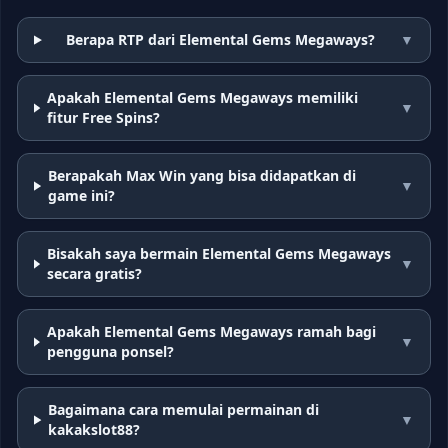
Berapa RTP dari Elemental Gems Megaways?
▼
Apakah Elemental Gems Megaways memiliki
▼
fitur Free Spins?
Berapakah Max Win yang bisa didapatkan di
▼
game ini?
Bisakah saya bermain Elemental Gems Megaways
▼
secara gratis?
Apakah Elemental Gems Megaways ramah bagi
▼
pengguna ponsel?
Bagaimana cara memulai permainan di
▼
kakakslot88?