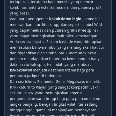
terlupakan, terutama bagi mereka yang mencari
kombinasi antara estetika modern dan potensi profit
yang besar.
Bagi para penggemar
kakakslot88 login
, game ini
menawarkan fitur-fitur unggulan seperti simbol Wild
yang dapat meluas dan putaran gratis (free spins)
yang dapat meningkatkan multiplier kemenangan
Anda secara drastis. Sistem kaskade yang diterapkan
memastikan bahwa simbol yang menang akan hancur
dan digantikan oleh simbol baru, memungkinkan
pemain mendapatkan beberapa kemenangan hanya
dalam satu kali spin. Hal inilah yang membuat
kakakslot88
menjadi destinasi utama bagi para
pemburu jackpot di Indonesia.
Dari sisi teknis, Elemental Gems Megaways memiliki
RTP (Return to Player) yang sangat kompetitif, yakni
sekitar 96.8%, yang menunjukkan potensi
pengembalian yang tinggi bagi para pemain dalam
jangka panjang. Dengan tingkat volatilitas sedang
hingga tinggi, game ini menjanjikan pembayaran
besar yang sepadan dengan risiko yang diambil.