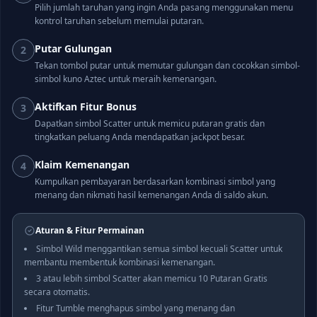
Pilih jumlah taruhan yang ingin Anda pasang menggunakan menu
kontrol taruhan sebelum memulai putaran.
Putar Gulungan
2
Tekan tombol putar untuk memutar gulungan dan cocokkan simbol-
simbol kuno Aztec untuk meraih kemenangan.
Aktifkan Fitur Bonus
3
Dapatkan simbol Scatter untuk memicu putaran gratis dan
tingkatkan peluang Anda mendapatkan jackpot besar.
Klaim Kemenangan
4
Kumpulkan pembayaran berdasarkan kombinasi simbol yang
menang dan nikmati hasil kemenangan Anda di saldo akun.
Aturan & Fitur Permainan
Simbol Wild menggantikan semua simbol kecuali Scatter untuk
membantu membentuk kombinasi kemenangan.
3 atau lebih simbol Scatter akan memicu 10 Putaran Gratis
secara otomatis.
Fitur Tumble menghapus simbol yang menang dan