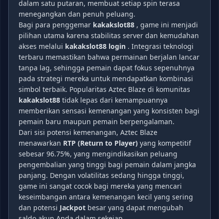
dalam satu putaran, membuat setiap spin terasa
menegangkan dan penuh peluang.
Bagi para penggemar
kakakslot88
, game ini menjadi
pilihan utama karena stabilitas server dan kemudahan
akses melalui
kakakslot88 login
. Integrasi teknologi
terbaru memastikan bahwa permainan berjalan lancar
tanpa lag, sehingga pemain dapat fokus sepenuhnya
pada strategi mereka untuk mendapatkan kombinasi
simbol terbaik. Popularitas Aztec Blaze di komunitas
kakakslot88
tidak lepas dari kemampuannya
memberikan sensasi kemenangan yang konsisten bagi
pemain baru maupun pemain berpengalaman.
Dari sisi potensi kemenangan, Aztec Blaze
menawarkan
RTP (Return to Player)
yang kompetitif
sebesar 96.75%, yang mengindikasikan peluang
pengembalian yang tinggi bagi pemain dalam jangka
panjang. Dengan volatilitas sedang hingga tinggi,
game ini sangat cocok bagi mereka yang mencari
keseimbangan antara kemenangan kecil yang sering
dan potensi
Jackpot
besar yang dapat mengubah
saldo akun Anda dalam sekejap.