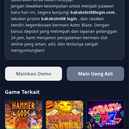
Jangan lewatkan kesempatan untuk menjadi jutawan
baru hari ini. Segera kunjungi
kakakslot88login.com
,
lakukan proses
kakakslot88 login
, dan rasakan
sendiri kegembiraan bermain Aztec Blaze. Dengan
bonus deposit yang melimpah dan layanan pelanggan
24 jam, kami menjamin pengalaman bermain slot
online yang aman, adil, dan tentunya sangat
menguntungkan!
Mainkan Demo
Main Uang Asli
Game Terkait